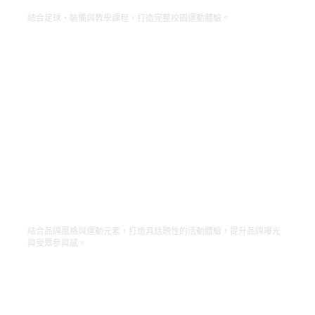
結合足球、裝備與教學課程，打造完整校園運動體驗。
GQ Taiwan｜品牌風格運動體驗
結合品牌風格與運動元素，打造具話題性的活動體驗，提升品牌曝光
與受眾參與感。