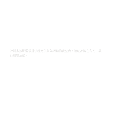
大全聯 Mega PX Mart｜為零售注入活力
針對多據點需求提供穩定供貨與活動物資整合，協助品牌在各門市執
行體驗活動。