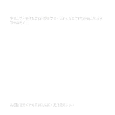
臺北區監理所｜政府單位裝備支援
提供活動所需運動裝備與規劃支援，協助公共單位推動健康活動與民
眾參與體驗。
FXT 極限鐵人三項｜打造客製化機能外套
為極限運動設計專屬機能裝備，提升運動表現。